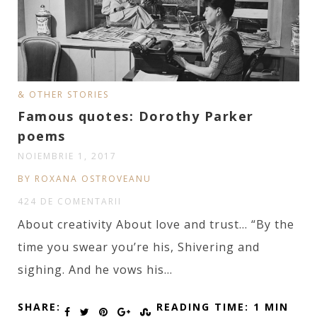
& OTHER STORIES
Famous quotes: Dorothy Parker
poems
NOIEMBRIE 1, 2017
BY ROXANA OSTROVEANU
424 DE COMENTARII
About creativity About love and trust… “By the
time you swear you’re his, Shivering and
sighing. And he vows his…
SHARE:
READING TIME: 1 MIN