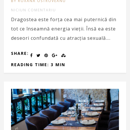
BY ROXANA OSTROVEANU
NICIUN COMENTARIU
Dragostea este forța cea mai puternică din
tot ce înseamnă energia vieții. Însă ea este
deseori confundată cu atracția sexuală….
SHARE:
READING TIME: 3 MIN