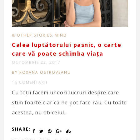
,
& OTHER STORIES
MIND
Calea luptătorului pasnic, o carte
care vă poate schimba viața
OCTOMBRIE 22, 2017
BY ROXANA OSTROVEANU
16 COMENTARII
Cu toții facem uneori lucruri despre care
știm foarte clar că ne pot face rău. Cu toate
acestea, nu obiceiul…
SHARE: