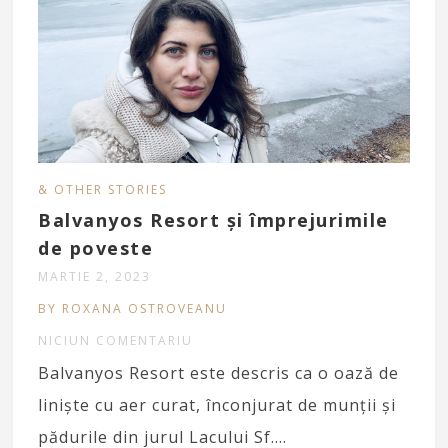
& OTHER STORIES
Balvanyos Resort și împrejurimile
de poveste
MARTIE 2, 2023
BY ROXANA OSTROVEANU
NICIUN COMENTARIU
Balvanyos Resort este descris ca o oază de
linişte cu aer curat, înconjurat de munţii şi
pădurile din jurul Lacului Sf….