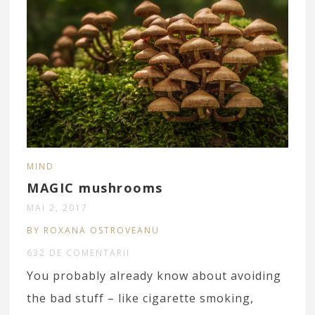
MIND
MAGIC mushrooms
MAI 2, 2017
BY ROXANA OSTROVEANU
632 DE COMENTARII
You probably already know about avoiding
the bad stuff – like cigarette smoking,