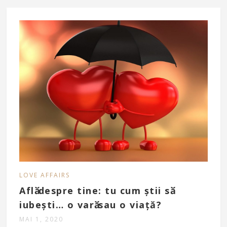
LOVE AFFAIRS
Aflӑ despre tine: tu cum știi sӑ
iubești… o varӑ sau o viață?
MAI 1, 2020