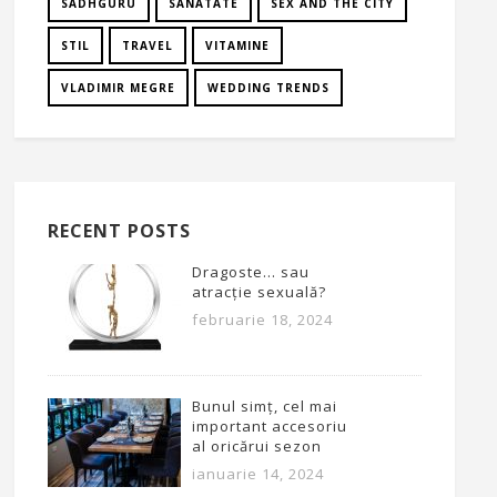
SADHGURU
SANATATE
SEX AND THE CITY
STIL
TRAVEL
VITAMINE
VLADIMIR MEGRE
WEDDING TRENDS
RECENT POSTS
Dragoste… sau
atracție sexuală?
februarie 18, 2024
Bunul simț, cel mai
important accesoriu
al oricărui sezon
ianuarie 14, 2024