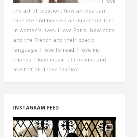
I love
the act of creation, how an idea can
take life and become an important fact
in women’s lives. I love Paris, New York
and the French and their poetic
language. I love to read. I love my
friends. I love music, old movies and
most of all, I love fashion.
INSTAGRAM FEED