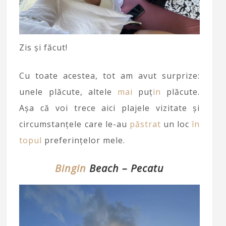
Zis și făcut!
Cu toate acestea, tot am avut surprize:
unele plăcute, altele
mai
puț
in
plăcute.
Așa că voi trece aici plajele vizitate și
circumstanțele care le-au
păstrat
un loc
în
topul
preferințelor mele.
Bingin
Beach
– Pecatu