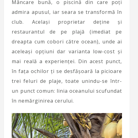
Mâncare bună, o piscină din care poți
admira apusul, iar seara se transformă în
club. Același proprietar deține și
restaurantul de pe plajă (imediat pe
dreapta cum cobori către ocean), unde ai
aceleași opțiuni dar varianta low-cost și
mai reală a experienței. Din acest punct,
în fața ochilor ți se desfășoară la picioare
trei feluri de plaje, toate unindu-se într-
un punct comun: linia oceanului scufundat
în nemărginirea cerului.