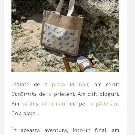
Înainte de a
pleca
în
Bali
, am cerut
tips&tricks
de
la
prieteni. Am citit bloguri.
Am strâns
informații
de pe
TripAdvisor
.
Top plaje…
În această aventură, într-un final, am