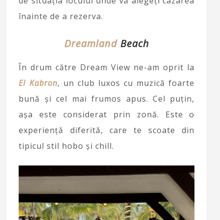
de situația locului unde vă alegeți cazarea
înainte de a rezerva.
Dreamland
Beach
În drum către Dream View ne-am oprit la
El Kabron
, un club luxos cu muzică foarte
bună și cel mai frumos apus. Cel puțin,
așa este considerat prin zonă. Este o
experiență diferită, care te scoate din
tipicul stil hobo și chill.