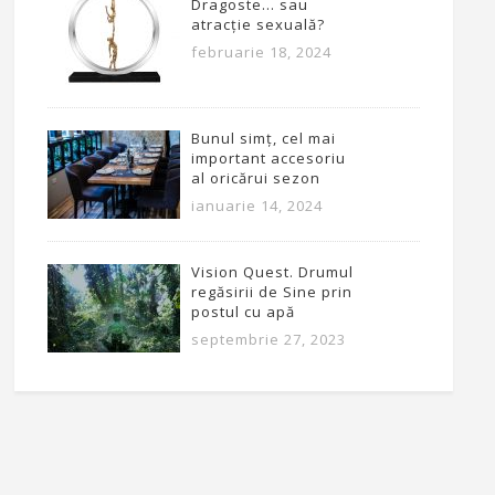
Dragoste… sau
atracție sexuală?
februarie 18, 2024
Bunul simț, cel mai
important accesoriu
al oricărui sezon
ianuarie 14, 2024
Vision Quest. Drumul
regăsirii de Sine prin
postul cu apă
septembrie 27, 2023