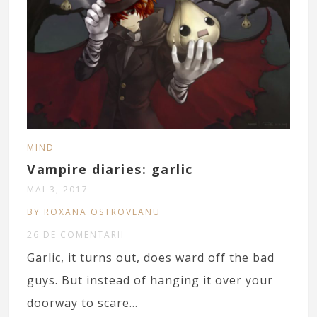
MIND
Vampire diaries: garlic
MAI 3, 2017
BY ROXANA OSTROVEANU
26 DE COMENTARII
Garlic, it turns out, does ward off the bad
guys. But instead of hanging it over your
doorway to scare…