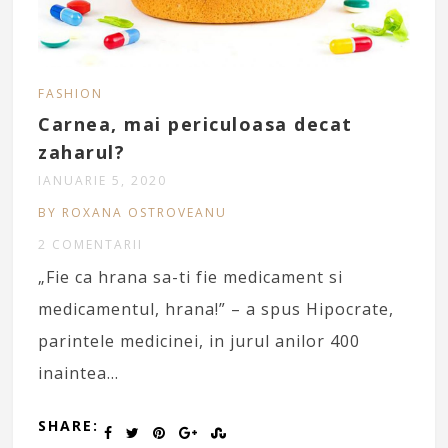
FASHION
Carnea, mai periculoasa decat
zaharul?
IANUARIE 5, 2020
BY ROXANA OSTROVEANU
2 COMENTARII
„Fie ca hrana sa-ti fie medicament si
medicamentul, hrana!” – a spus Hipocrate,
parintele medicinei, in jurul anilor 400
inaintea…
SHARE: