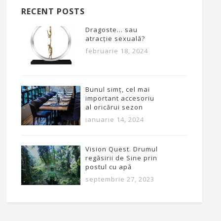
RECENT POSTS
Dragoste… sau
atracție sexuală?
februarie 18, 2024
Bunul simț, cel mai
important accesoriu
al oricărui sezon
ianuarie 14, 2024
Vision Quest. Drumul
regăsirii de Sine prin
postul cu apă
septembrie 27, 2023