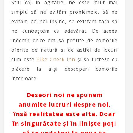
Stiu că, în agitație, ne este mult mai
simplu să ne evităm problemele, să ne
evităm pe noi înșine, să existăm fară să
ne cunoaștem cu adevărat. De aceea
îndemn orice om să profite de comorile
oferite de natură și de astfel de locuri
cum este
Bike Check Inn
și să lucreze cu
plăcere la a-și descoperi comorile
interioare.
Deseori noi ne spunem
anumite lucruri despre noi,
însă realitatea este alta. Doar
în singurătate și în liniște poți
să te updatezi la noua ta