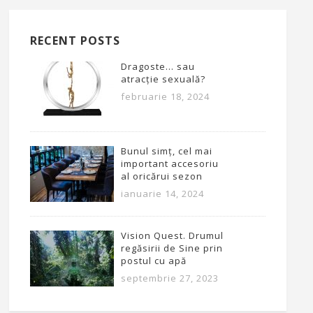
RECENT POSTS
Dragoste… sau
atracție sexuală?
februarie 18, 2024
Bunul simț, cel mai
important accesoriu
al oricărui sezon
ianuarie 14, 2024
Vision Quest. Drumul
regăsirii de Sine prin
postul cu apă
septembrie 27, 2023