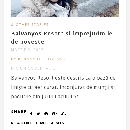
& OTHER STORIES
Balvanyos Resort și împrejurimile
de poveste
MARTIE 2, 2023
BY ROXANA OSTROVEANU
NICIUN COMENTARIU
Balvanyos Resort este descris ca o oază de
linişte cu aer curat, înconjurat de munţii şi
pădurile din jurul Lacului Sf….
SHARE:
READING TIME: 4 MIN