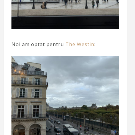
Noi am optat pentru
The Westin
: