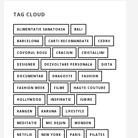
TAG CLOUD
ALIMENTATIE SANATOASA
BALI
BARCELONA
CARTI RECOMANDATE
CEDRII
COVORUL ROSU
CRACIUN
CRISTALLINI
DESIGNER
DEZVOLTARE PERSONALA
DIETA
DOCUMENTAR
DRAGOSTE
FASHION
FASHION WEEK
FILME
HAUTE COUTURE
HOLLYWOOD
INSPIRATIE
IUBIRE
KANGEN
KARUNA
LIFESTYLE
MEDITATIE
MIC DEJUN
MONDEN
NETFLIX
NEW YORK
PARIS
PILATES