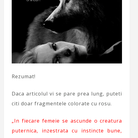
Rezumat!
Daca articolul vi se pare prea lung, puteti
citi doar fragmentele colorate cu rosu.
„In fiecare femeie se ascunde o creatura
puternica, inzestrata cu instincte bune,