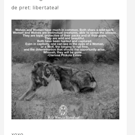
de pret: libertatea!
xoxo