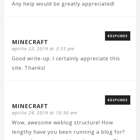
Any help would be greatly appreciated!
RĂSPUNDE
MINECRAFT
aprilie 22, 2019 at 3:33 pm
Good write-up. I certainly appreciate this
site. Thanks!
RĂSPUNDE
MINECRAFT
aprilie 24, 2019 at 10:50 am
Wow, awesome weblog structure! How
lengthy have you been running a blog for?