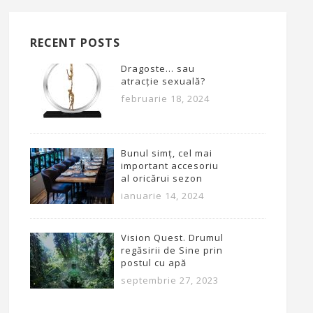
RECENT POSTS
Dragoste… sau
atracție sexuală?
februarie 18, 2024
Bunul simț, cel mai
important accesoriu
al oricărui sezon
ianuarie 14, 2024
Vision Quest. Drumul
regăsirii de Sine prin
postul cu apă
septembrie 27, 2023