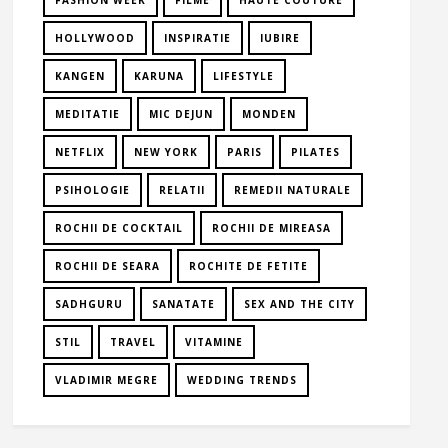
FASHION WEEK
FILME
HAUTE COUTURE
HOLLYWOOD
INSPIRATIE
IUBIRE
KANGEN
KARUNA
LIFESTYLE
MEDITATIE
MIC DEJUN
MONDEN
NETFLIX
NEW YORK
PARIS
PILATES
PSIHOLOGIE
RELATII
REMEDII NATURALE
ROCHII DE COCKTAIL
ROCHII DE MIREASA
ROCHII DE SEARA
ROCHITE DE FETITE
SADHGURU
SANATATE
SEX AND THE CITY
STIL
TRAVEL
VITAMINE
VLADIMIR MEGRE
WEDDING TRENDS