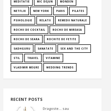
MEDITATIE
MIC DEJUN
MONDEN
NETFLIX
NEW YORK
PARIS
PILATES
PSIHOLOGIE
RELATII
REMEDII NATURALE
ROCHII DE COCKTAIL
ROCHII DE MIREASA
ROCHII DE SEARA
ROCHITE DE FETITE
SADHGURU
SANATATE
SEX AND THE CITY
STIL
TRAVEL
VITAMINE
VLADIMIR MEGRE
WEDDING TRENDS
RECENT POSTS
Dragoste… sau