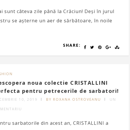
i sunt câteva zile până la Crăciun! Deși în jurul
stru se așterne un aer de sărbătoare, în noile
SHARE:
SHION
escopera noua colectie CRISTALLINI
rfecta pentru petrecerile de sarbatori!
CEMBRIE 10, 2019
BY ROXANA OSTROVEANU
UN
MENTARIU
ntru sarbatorile din acest an, CRISTALLINI a