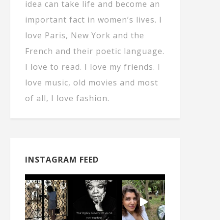
idea can take life and become an
important fact in women’s lives. I
love Paris, New York and the
French and their poetic language.
I love to read. I love my friends. I
love music, old movies and most
of all, I love fashion.
INSTAGRAM FEED