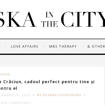
N
LOVE AFFAIRS
MBS THERAPY
& OTHER
SHION
 Crăciun, cadoul perfect pentru tine și
entru el
CEMBRIE 20, 2020
BY ROXANA OSTROVEANU
CIUN COMENTARIU