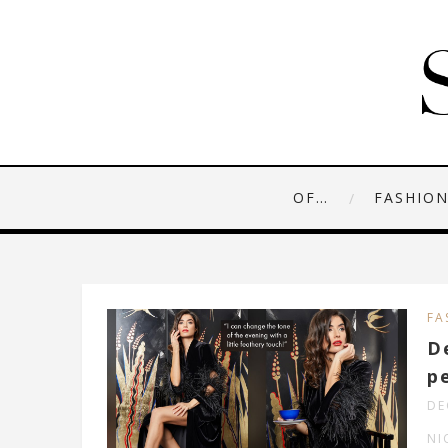
OF…
FASHIO
FA
De
p
DE
NI