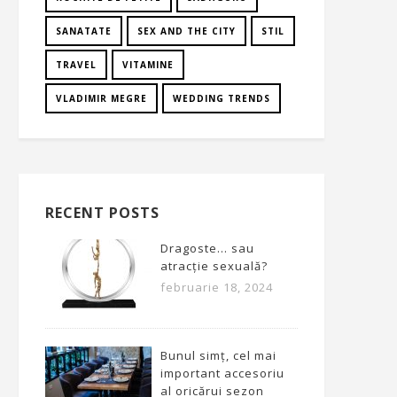
SANATATE
SEX AND THE CITY
STIL
TRAVEL
VITAMINE
VLADIMIR MEGRE
WEDDING TRENDS
RECENT POSTS
Dragoste… sau
atracție sexuală?
februarie 18, 2024
Bunul simț, cel mai
important accesoriu
al oricărui sezon