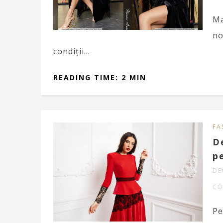
Ma
no
condiții…
READING TIME: 2 MIN
FA
D
pe
DE
CO
Pe