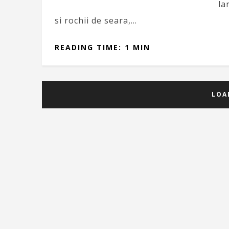
la
si rochii de seara,…
READING TIME: 1 MIN
LOA