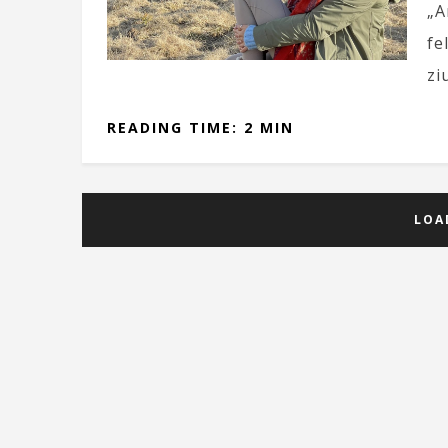
„A
fe
zi
READING TIME: 2 MIN
LOA