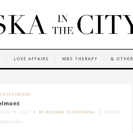
N
LOVE AFFAIRS
MBS THERAPY
& OTHER
CATEGORIZED
elmont
RILIE 18, 2022
BY ROXANA OSTROVEANU
NICIUN
MENTARIU