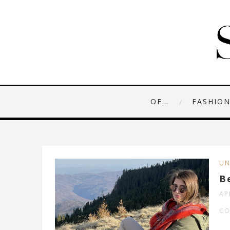
OF…
FASHIO
UN
B
AP
CO