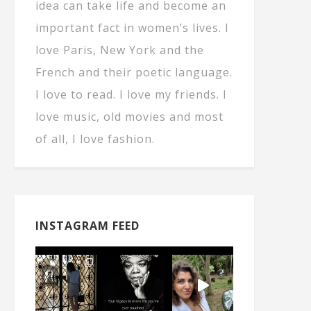
idea can take life and become an
important fact in women’s lives. I
love Paris, New York and the
French and their poetic language.
I love to read. I love my friends. I
love music, old movies and most
of all, I love fashion.
INSTAGRAM FEED