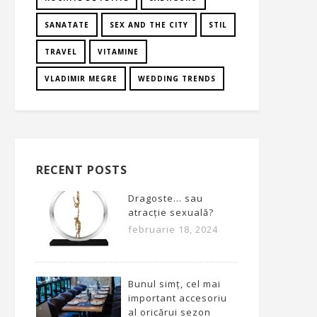
SANATATE
SEX AND THE CITY
STIL
TRAVEL
VITAMINE
VLADIMIR MEGRE
WEDDING TRENDS
RECENT POSTS
Dragoste… sau
atracție sexuală?
februarie 18, 2024
Bunul simț, cel mai
important accesoriu
al oricărui sezon