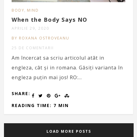
,
BODY
MIND
When the Body Says NO
APRILIE 29, 2020
BY ROXANA OSTROVEANU
25 DE COMENTARII
Am încercat sa scriu articolul atât in
engleza, cât şi in romana. Găsiți varianta în
engleza puțin mai jos! RO:…
SHARE:
READING TIME: 7 MIN
LOAD MORE POSTS