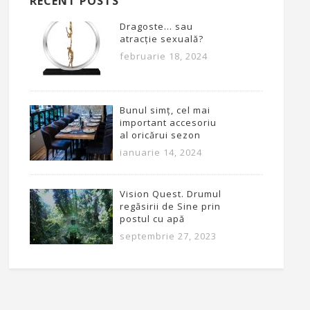
RECENT POSTS
Dragoste… sau
atracție sexuală?
februarie 18, 2024
Bunul simț, cel mai
important accesoriu
al oricărui sezon
ianuarie 14, 2024
Vision Quest. Drumul
regăsirii de Sine prin
postul cu apă
septembrie 27, 2023