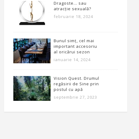
Dragoste… sau
atracție sexuală?
februarie 18, 2024
Bunul simț, cel mai
important accesoriu
al oricărui sezon
ianuarie 14, 2024
Vision Quest. Drumul
regăsirii de Sine prin
postul cu apă
septembrie 27, 2023