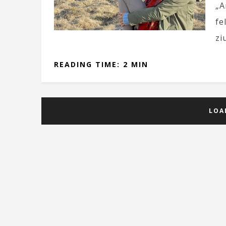
„A
fe
zi
READING TIME: 2 MIN
LOA