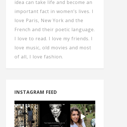
idea can take life and become an
important fact in women’s lives. I
love Paris, New York and the
French and their poetic language.
I love to read. I love my friends. I
love music, old movies and most
of all, I love fashion.
INSTAGRAM FEED