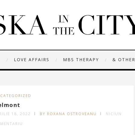
N
LOVE AFFAIRS
MBS THERAPY
& OTHER
CATEGORIZED
elmont
RILIE 18, 2022
BY ROXANA OSTROVEANU
NICIUN
MENTARIU