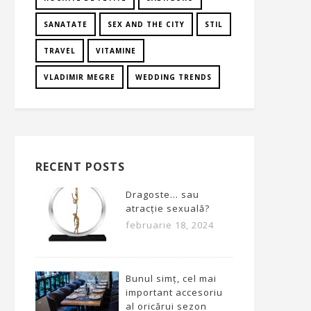
SANATATE
SEX AND THE CITY
STIL
TRAVEL
VITAMINE
VLADIMIR MEGRE
WEDDING TRENDS
RECENT POSTS
Dragoste… sau
atracție sexuală?
februarie 18, 2024
Bunul simț, cel mai
important accesoriu
al oricărui sezon