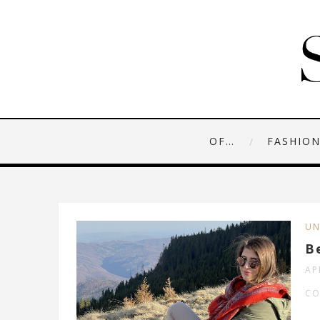
OF…
FASHIO
UN
B
AP
CO