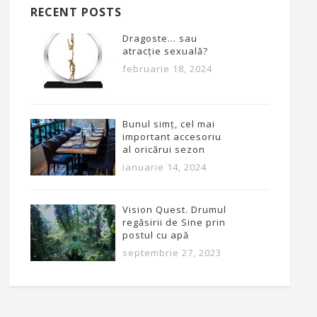
RECENT POSTS
Dragoste… sau
atracție sexuală?
februarie 18, 2024
Bunul simț, cel mai
important accesoriu
al oricărui sezon
ianuarie 14, 2024
Vision Quest. Drumul
regăsirii de Sine prin
postul cu apă
septembrie 27, 2023