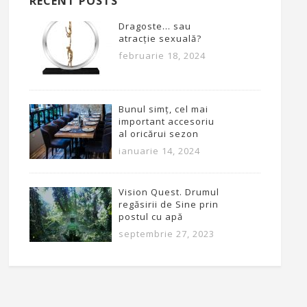
RECENT POSTS
Dragoste… sau
atracție sexuală?
februarie 18, 2024
Bunul simț, cel mai
important accesoriu
al oricărui sezon
ianuarie 14, 2024
Vision Quest. Drumul
regăsirii de Sine prin
postul cu apă
septembrie 27, 2023