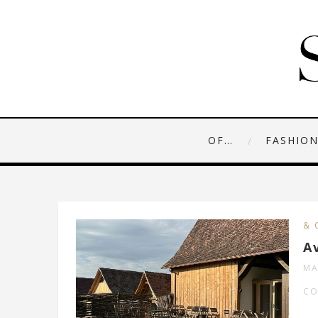
OF…
FASHIO
& 
A
MA
CO