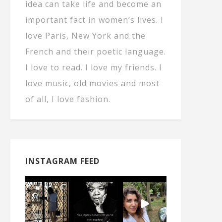
idea can take life and become an
important fact in women’s lives. I
love Paris, New York and the
French and their poetic language.
I love to read. I love my friends. I
love music, old movies and most
of all, I love fashion.
INSTAGRAM FEED