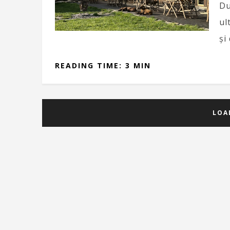
Du
ul
și
READING TIME: 3 MIN
LOA