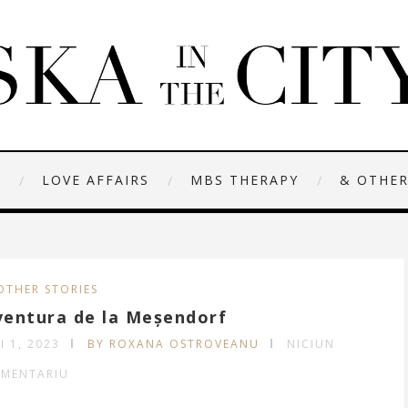
N
LOVE AFFAIRS
MBS THERAPY
& OTHER
OTHER STORIES
ventura de la Meșendorf
I 1, 2023
BY ROXANA OSTROVEANU
NICIUN
MENTARIU