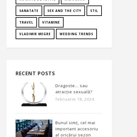
SANATATE
SEX AND THE CITY
STIL
TRAVEL
VITAMINE
VLADIMIR MEGRE
WEDDING TRENDS
RECENT POSTS
Dragoste… sau
atracție sexuală?
februarie 18, 2024
Bunul simț, cel mai
important accesoriu
al oricărui sezon